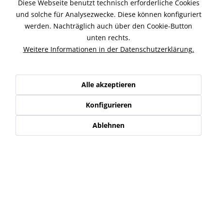
Diese Webseite benutzt technisch erforderliche Cookies
on...
und solche für Analysezwecke. Diese können konfiguriert
werden. Nachträglich auch über den Cookie-Button
unten rechts.
ab 2.749,00 € *
ab 1.809,00 € *
Weitere Informationen in der Datenschutzerklärung.
Alle akzeptieren
Konfigurieren
Ablehnen
Penzl CVO Road King
Penzl V2-SPEED CVO
Auspuff verstellbar E-
Road King Auspuff...
geprüft
ab 1.999,00 € *
2.749,00 € *