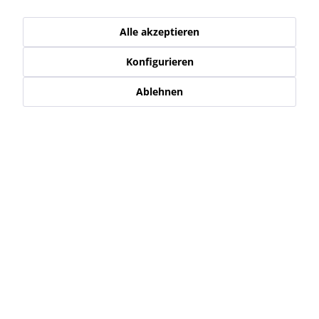
Bremsscheibe vorne
Bremsbeläge hinten
Braking STX
Braking...
Alle akzeptieren
Konfigurieren
199,95 € *
15,95 € *
Ablehnen
Ducati Monster
Bremsbeläge vorne
Braking Sinter...
45,95 € *