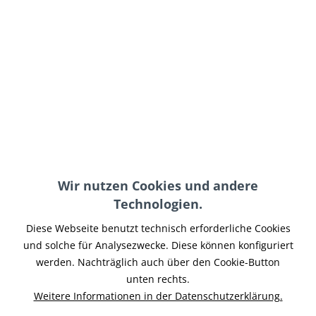
Ducati Monster
Ducati Monster
Bremsscheibe vorne
Bremsscheibe hinten
Braking Wave
Braking Wave
Wir nutzen Cookies und andere
239,95 € *
98,95 € *
Technologien.
Diese Webseite benutzt technisch erforderliche Cookies
und solche für Analysezwecke. Diese können konfiguriert
werden. Nachträglich auch über den Cookie-Button
unten rechts.
Weitere Informationen in der Datenschutzerklärung.
Ducati Monster
Ducati Monster