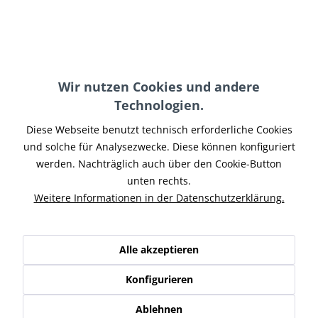
S2R / S4R
Wir nutzen Cookies und andere
Alle Artikel dieser Kategorien zeigen »
Technologien.
Diese Webseite benutzt technisch erforderliche Cookies
und solche für Analysezwecke. Diese können konfiguriert
Service Hotline
werden. Nachträglich auch über den Cookie-Button
unten rechts.
Shop Service
Weitere Informationen in der Datenschutzerklärung.
Informationen
Alle akzeptieren
Newsletter
Konfigurieren
* Alle Preise inkl. gesetzl. Mehrwertsteuer zzgl.
Versand-, Logistik,-
Verpackungs,- bzw. Versicherungskosten
.
Ablehnen