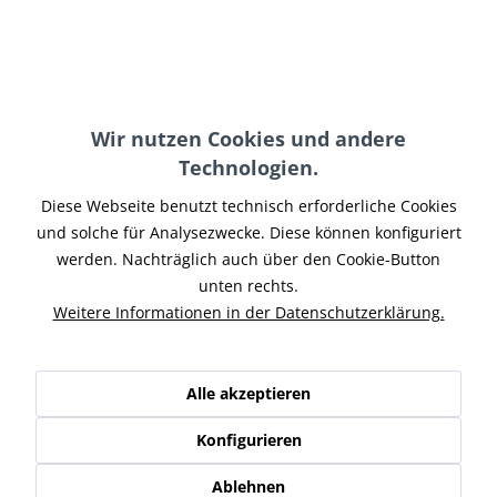
Batterie Sportster und
XR 1200 VTB-Serie für...
Wir nutzen Cookies und andere
115,95 € *
Technologien.
Diese Webseite benutzt technisch erforderliche Cookies
und solche für Analysezwecke. Diese können konfiguriert
Service Hotline
werden. Nachträglich auch über den Cookie-Button
unten rechts.
Shop Service
Weitere Informationen in der Datenschutzerklärung.
Informationen
Alle akzeptieren
Newsletter
Konfigurieren
* Alle Preise inkl. gesetzl. Mehrwertsteuer zzgl.
Versand-, Logistik,-
Ablehnen
Verpackungs,- bzw. Versicherungskosten
.