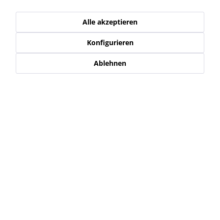
Alle akzeptieren
Konfigurieren
13,95 € *
18,95 € *
Ablehnen
MOTUL - BOOST AND
CLEAN MOTO
17,95 € *