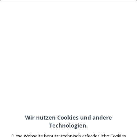
Menü
Select Language
▼
Du hast noch keine Artikel im Warenkorb. Wenn
Du Dich registrierst, speichern wir Deinen
Warenkorb für Deinen nächsten Besuch.
Service Hotline
Shop Service
Wir nutzen Cookies und andere
Informationen
Technologien.
Newsletter
Diese Webseite benutzt technisch erforderliche Cookies