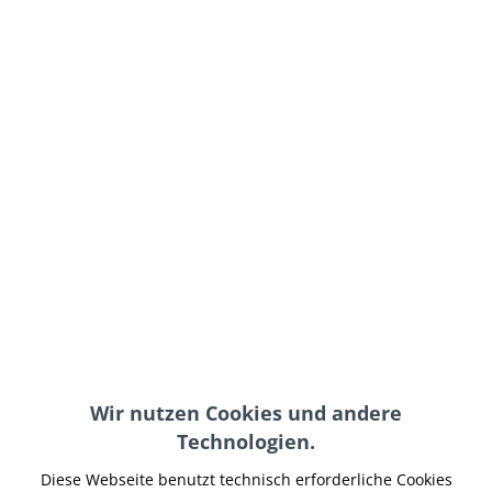
NEU
Buell Gabelöl von
Buell XB Schwingen-
Wilbers
und
Hinterradachsschutz...
25,00 € *
59,95 € *
Wir nutzen Cookies und andere
Technologien.
GSG Sturzpad
GSG Sturzpad
Vorderrad Buell XB
Hinterrad Buell XB
Diese Webseite benutzt technisch erforderliche Cookies