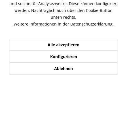
und solche für Analysezwecke. Diese können konfiguriert
werden. Nachträglich auch über den Cookie-Button
unten rechts.
49,90 € *
54,90 € *
Weitere Informationen in der Datenschutzerklärung.
Alle akzeptieren
Konfigurieren
Ablehnen
GSG Sturzpad Motor
Buell XB-S/R/SX Frame
Buell XB
Puck Rahmenschützer
ab 152,00 € *
119,95 € *