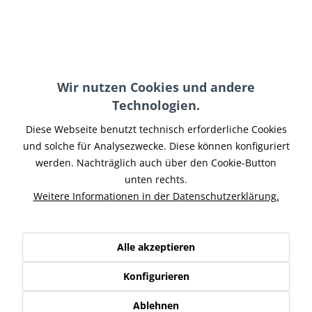
Power-Clutch
O-Ring Dichtung für
Kupplungszug
Seitendeckel
Wir nutzen Cookies und andere
189,00 € *
2,35 € *
Technologien.
Diese Webseite benutzt technisch erforderliche Cookies
und solche für Analysezwecke. Diese können konfiguriert
Service Hotline
werden. Nachträglich auch über den Cookie-Button
unten rechts.
Shop Service
Weitere Informationen in der Datenschutzerklärung.
Informationen
Alle akzeptieren
Newsletter
Konfigurieren
* Alle Preise inkl. gesetzl. Mehrwertsteuer zzgl.
Versand-, Logistik,-
Ablehnen
Verpackungs,- bzw. Versicherungskosten
.