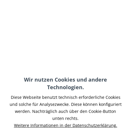
Triumph T100, T120
Triumph Bobber
Heck-Kit Heckbogen
Heckfender Short
Sitzbank...
949,95 € *
ab 289,95 € *
NEU
Wir nutzen Cookies und andere
Technologien.
Triumph Bobber
Triumph Bobber
Heckfender kurz inkl.
Haltesatz +
Diese Webseite benutzt technisch erforderliche Cookies
Struts mit...
Rückstrahler am Sitz
und solche für Analysezwecke. Diese können konfiguriert
werden. Nachträglich auch über den Cookie-Button
unten rechts.
699,00 € *
49,95 € *
Weitere Informationen in der Datenschutzerklärung.