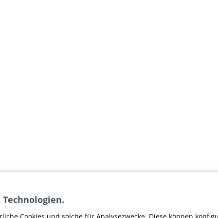
 Technologien.
rliche Cookies und solche für Analysezwecke. Diese können konfig