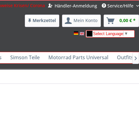
nweise Krisen/ Corona
Händler-Anmeldung
Service/Hilfe
Merkzettel
Mein Konto
0,00 € *
Select Language
▼
s
Simson Teile
Motorrad Parts Universal
Outfits -
