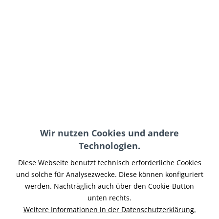
FS Kennzeichenhalter
Indian Scout seitlicher
für Indian Scout
Kennzeichenhalter TÜV
199,95 € *
309,00 € *
Wir nutzen Cookies und andere
Technologien.
Indian Scout seitlicher
Indian Scout
Kennzeichenhalter
Kennzeichenhalter
Diese Webseite benutzt technisch erforderliche Cookies
mit...
seitlich mit...
und solche für Analysezwecke. Diese können konfiguriert
werden. Nachträglich auch über den Cookie-Button
unten rechts.
355,00 € *
359,00 € *
Weitere Informationen in der Datenschutzerklärung.