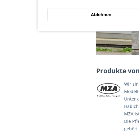
Ablehnen
Produkte vo
Wir si
Modell
Unter 
Habich
MZA is
Die Pf
gehört