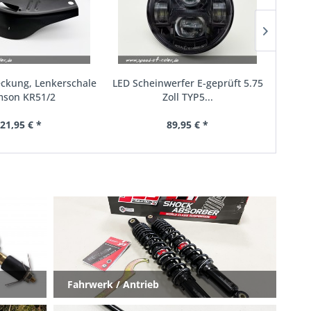
kung, Lenkerschale
LED Scheinwerfer E-geprüft 5.75
LED Sch
son KR51/2
Zoll TYP5...
21,95 € *
89,95 € *
Fahrwerk / Antrieb