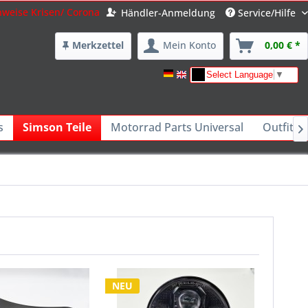
nweise Krisen/ Corona
Händler-Anmeldung
Service/Hilfe
Merkzettel
Mein Konto
0,00 € *
Select Language
▼
s
Simson Teile
Motorrad Parts Universal
Outfits 

NEU
NEU