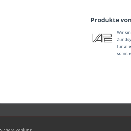
Produkte vo
Wir si
Zündsy
für al
somit e
Sichere Zahlung