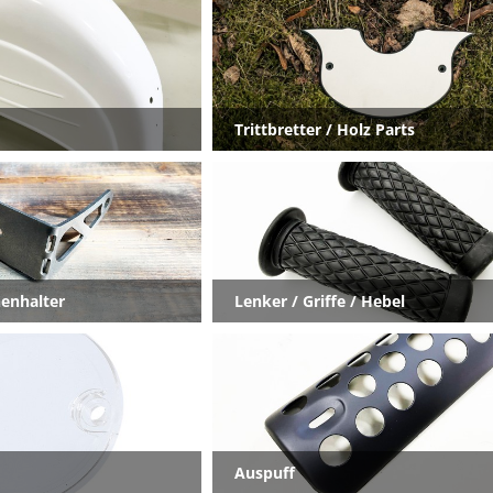
Trittbretter / Holz Parts
enhalter
Lenker / Griffe / Hebel
Auspuff