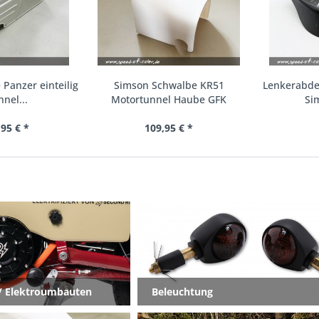
anzer einteilig
Simson Schwalbe KR51
Lenkerabdec
nel...
Motortunnel Haube GFK
Sim
95 € *
109,95 € *
/ Elektroumbauten
Beleuchtung