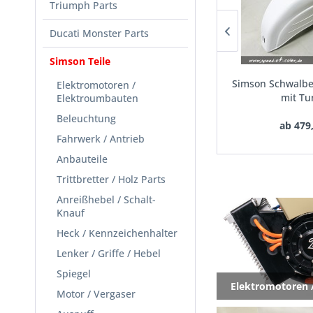
Triumph Parts
Ducati Monster Parts
Simson Teile
Simson KR51 Schwalbe Panzer,
Simson Schwalbe P
Elektromotoren /
Haubenteil Metall
mit Tun
Elektroumbauten
Beleuchtung
219,95 € *
ab 479,
Fahrwerk / Antrieb
Anbauteile
Trittbretter / Holz Parts
Anreißhebel / Schalt-
Knauf
Heck / Kennzeichenhalter
Lenker / Griffe / Hebel
Spiegel
Elektromotoren 
Motor / Vergaser