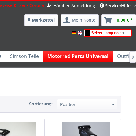
nweise Krisen/ Corona
Händler-Anmeldung
Service/Hilfe
Merkzettel
Mein Konto
0,00 € *
Select Language
▼
s
Simson Teile
Motorrad Parts Universal
Outfits 

Sortierung: