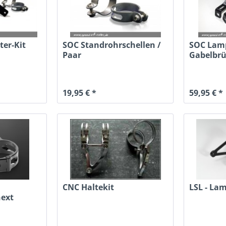
er-Kit
SOC Standrohrschellen /
SOC Lamp
Paar
Gabelbr
19,95 € *
59,95 € *
CNC Haltekit
LSL - La
next