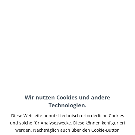
249,95 € *
inkl. MwSt.
zzgl. Versand-, Logistik- bzw. Versicherungskosten
Lieferzeit 15-25 Werktage
In den
Warenkorb
Merken
Artikel-Nr.:
XBCAR-075
Teilen
Tweet
Pin it
Teilen
Wir nutzen Cookies und andere
Technologien.
Beschreibung
Carbon Tankabdeckung/ Airboxabdeckung RAM-AIR mit
Diese Webseite benutzt technisch erforderliche Cookies
mittigen Lufteinlass. Echtcarbon, mit Klarlack...
mehr
und solche für Analysezwecke. Diese können konfiguriert
werden. Nachträglich auch über den Cookie-Button