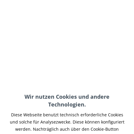
55,00 € *
inkl. MwSt.
zzgl. Versand-, Logistik- bzw. Versicherungskosten
im Außenlager, Lieferzeit 7-14 Werktage
In den
Warenkorb
Merken
Artikel-Nr.:
XLPP-014
Teilen
Tweet
Pin it
Teilen
Wir nutzen Cookies und andere
Technologien.
Beschreibung
Für Harley Davidson Sportster Modelle ab 2004 bis 2015.
Diese Webseite benutzt technisch erforderliche Cookies
Farbe: schwarz glänzend...
mehr
und solche für Analysezwecke. Diese können konfiguriert
werden. Nachträglich auch über den Cookie-Button