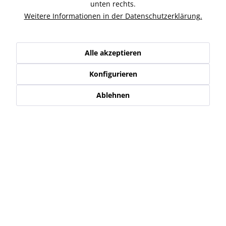
Ähnliche Artikel
unten rechts.
Weitere Informationen in der Datenschutzerklärung.
Kunden kauften auch
Alle akzeptieren
Kunden haben sich ebenfalls angesehen
Konfigurieren
Service Hotline
Ablehnen
Shop Service
Informationen
Newsletter
* Alle Preise inkl. gesetzl. Mehrwertsteuer zzgl.
Versand-, Logistik,-
Verpackungs,- bzw. Versicherungskosten
.
Alle auf diesen Seiten, Bildern und in Verträgen verwendeten
Markennamen, Warenzeichen, Produktbezeichnungen, deren