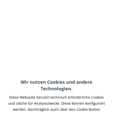
150,00 € *
inkl. MwSt.
zzgl. Versand-, Logistik- bzw. Versicherungskosten
Versandkostenfreie Lieferung!
auf Lager, sofort lieferbar, Lieferzeit 3-5 Werktage
In den
Warenkorb
Merken
Artikel-Nr.:
GU-004
Teilen
Tweet
Pin it
Teilen
Wir nutzen Cookies und andere
Technologien.
Beschreibung
Gutschein zum Einlösen in unserem Onlineshop. Ideal zum
Diese Webseite benutzt technisch erforderliche Cookies
verschenken! Du erhältst nach dem...
mehr
und solche für Analysezwecke. Diese können konfiguriert
werden. Nachträglich auch über den Cookie-Button