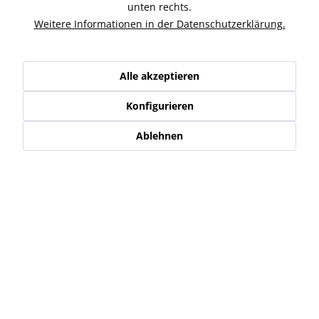
Ähnliche Artikel
unten rechts.
Weitere Informationen in der Datenschutzerklärung.
Kunden kauften auch
Alle akzeptieren
Kunden haben sich ebenfalls angesehen
Konfigurieren
Service Hotline
Ablehnen
Shop Service
Informationen
Newsletter
* Alle Preise inkl. gesetzl. Mehrwertsteuer zzgl.
Versand-, Logistik,-
Verpackungs,- bzw. Versicherungskosten
.
Alle auf diesen Seiten, Bildern und in Verträgen verwendeten