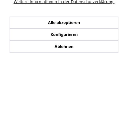
Ähnliche Artikel
Weitere Informationen in der Datenschutzerklärung.
Kunden haben sich ebenfalls angesehen
Alle akzeptieren
Konfigurieren
Service Hotline
Ablehnen
Shop Service
Informationen
Newsletter
* Alle Preise inkl. gesetzl. Mehrwertsteuer zzgl.
Versand-, Logistik,-
Verpackungs,- bzw. Versicherungskosten
.
Alle auf diesen Seiten, Bildern und in Verträgen verwendeten
Markennamen, Warenzeichen, Produktbezeichnungen, deren
Abkürzungen und Logos sind Eigentum der jeweiligen Unternehmen
und sind geschützt.