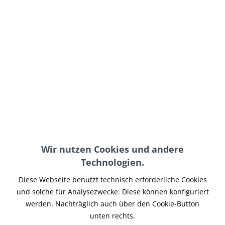
9,95 € *
inkl. MwSt.
zzgl. Versand-, Logistik- bzw. Versicherungskosten
auf Lager, sofort lieferbar, Lieferzeit 3-5 Werktage
In den
Warenkorb
Merken
Artikel-Nr.:
VRODOEL-005
Wir nutzen Cookies und andere
Teilen
Tweet
Pin it
Teilen
Technologien.
Beschreibung
Diese Webseite benutzt technisch erforderliche Cookies
Magnet- Öl-Ablassschraube mit Dichtring. Passend für V-
und solche für Analysezwecke. Diese können konfiguriert
Rod - Night Rod - Muscle Modelle....
mehr
werden. Nachträglich auch über den Cookie-Button
unten rechts.