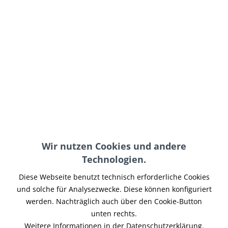
28,00 € *
inkl. MwSt.
zzgl. Versand-, Logistik- bzw. Versicherungskosten
im Außenlager, Lieferzeit 7-14 Werktage
In den
Warenkorb
Merken
Artikel-Nr.:
EE031H
Teilen
Tweet
Pin it
Teilen
Wir nutzen Cookies und andere
Technologien.
Beschreibung
Diese Webseite benutzt technisch erforderliche Cookies
Kit elektronik signal flasher Input Load must be fused MAX
und solche für Analysezwecke. Diese können konfiguriert
8 AMP - 12 VOLT
mehr
werden. Nachträglich auch über den Cookie-Button
unten rechts.
Ähnliche Artikel
Weitere Informationen in der Datenschutzerklärung.