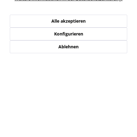
Kunden haben sich ebenfalls angesehen
Alle akzeptieren
Service Hotline
Konfigurieren
Shop Service
Ablehnen
Informationen
Newsletter
* Alle Preise inkl. gesetzl. Mehrwertsteuer zzgl.
Versand-, Logistik,-
Verpackungs,- bzw. Versicherungskosten
.
Alle auf diesen Seiten, Bildern und in Verträgen verwendeten
Markennamen, Warenzeichen, Produktbezeichnungen, deren
Abkürzungen und Logos sind Eigentum der jeweiligen Unternehmen
und sind geschützt.
Diese werden von uns nur als Beschreibung bzw. Darstellung von den