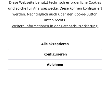
Diese Webseite benutzt technisch erforderliche Cookies
Entsprechend der Wichtigkeit dieses Produktes bei der
und solche für Analysezwecke. Diese können konfiguriert
späteren Anwendung, wird auch bei der...
mehr
werden. Nachträglich auch über den Cookie-Button
unten rechts.
Zubehör
1
Weitere Informationen in der Datenschutzerklärung.
Ähnliche Artikel
Alle akzeptieren
Kunden kauften auch
Konfigurieren
Kunden haben sich ebenfalls angesehen
Ablehnen
Service Hotline
Shop Service
Informationen