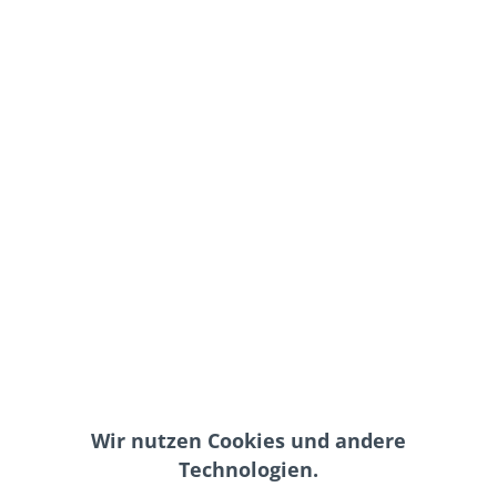
72,00 € *
inkl. MwSt.
zzgl. Versand-, Logistik- bzw. Versicherungskosten
Farbe:
In den
Warenkorb
Merken
Artikel-Nr.:
CTM017A
Wir nutzen Cookies und andere
Teilen
Tweet
Pin it
Teilen
Technologien.
Beschreibung