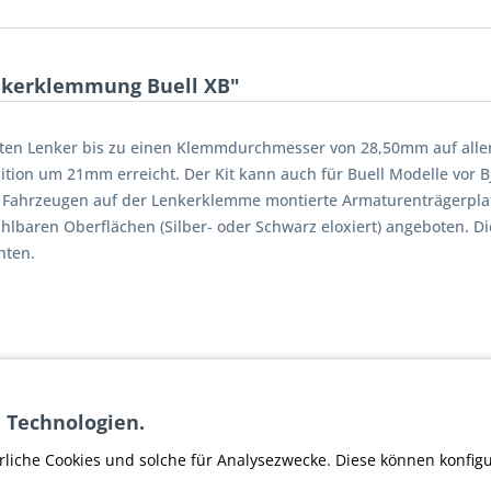
nkerklemmung Buell XB"
erten Lenker bis zu einen Klemmdurchmesser von 28,50mm auf alle
tion um 21mm erreicht. Der Kit kann auch für Buell Modelle vor B
en Fahrzeugen auf der Lenkerklemme montierte Armaturenträgerpla
ren Oberflächen (Silber- oder Schwarz eloxiert) angeboten. Die Li
hten.
 Technologien.
Lenkerklemmung Buell XB"
rliche Cookies und solche für Analysezwecke. Diese können konfig
er RRC