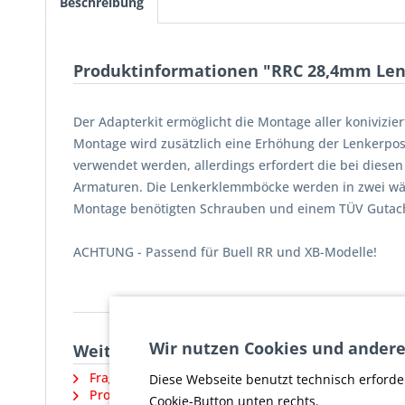
Beschreibung
Produktinformationen "RRC 28,4mm Le
Der Adapterkit ermöglicht die Montage aller konivizi
Montage wird zusätzlich eine Erhöhung der Lenkerposi
verwendet werden, allerdings erfordert die bei dies
Armaturen. Die Lenkerklemmböcke werden in zwei wählba
Montage benötigten Schrauben und einem TÜV Gutac
ACHTUNG - Passend für Buell RR und XB-Modelle!
Wir nutzen Cookies und andere
Weiterführende Links zu "RRC 28,4mm 
Fragen zum Artikel?
Diese Webseite benutzt technisch erforde
Produktsicherheit und weitere Artikel vom Herstell
Cookie-Button unten rechts.