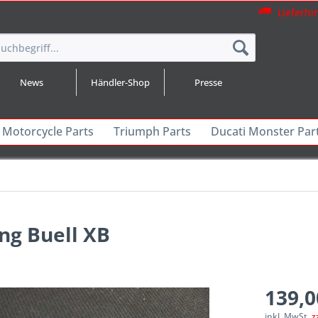
Lieferhi
News
Händler-Shop
Presse
 Motorcycle Parts
Triumph Parts
Ducati Monster Par
g Buell XB
139,0
inkl. MwSt.
z