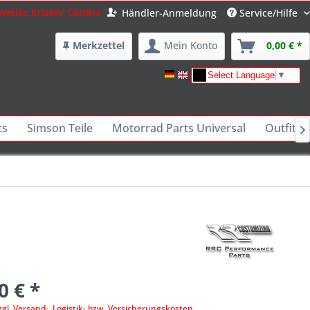
nweise Krisen/ Corona
Händler-Anmeldung
Service/Hilfe
Merkzettel
Mein Konto
0,00 € *
Select Language
▼
ts
Simson Teile
Motorrad Parts Universal
Outfits 

0 € *
zgl. Versand-, Logistik- bzw. Versicherungskosten