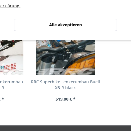
erklärung.
n haben sich ebenfalls angesehen
Alle akzeptieren
enkerumbau
RRC Superbike Lenkerumbau Buell
B-R
XB-R black
 *
519,00 € *