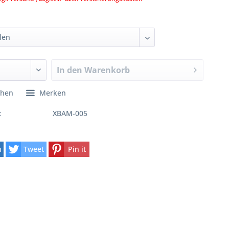
In den
Warenkorb
chen
Merken
:
XBAM-005
n
Tweet
Pin it