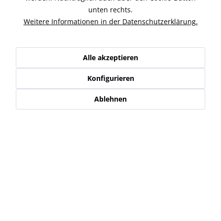
unten rechts.
Ähnliche Artikel
Weitere Informationen in der Datenschutzerklärung.
Kunden kauften auch
Alle akzeptieren
Kunden haben sich ebenfalls angesehen
Konfigurieren
Ablehnen
Service Hotline
Shop Service
Informationen
Newsletter
* Alle Preise inkl. gesetzl. Mehrwertsteuer zzgl.
Versand-, Logistik,-
Verpackungs,- bzw. Versicherungskosten
.
Alle auf diesen Seiten, Bildern und in Verträgen verwendeten