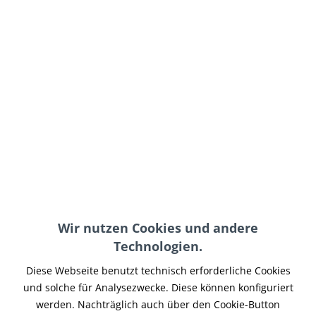
84,95 € *
inkl. MwSt.
zzgl. Versand-, Logistik- bzw. Versicherungskosten
auf Lager, sofort lieferbar, Lieferzeit 3-5 Werktage
In den
Warenkorb
Merken
Artikel-Nr.:
SOC-XBGFK-031
Teilen
Tweet
Pin it
Teilen
Wir nutzen Cookies und andere
Technologien.
Beschreibung
SOC Windschild SPEED Extreme Optik im Streetfighter-Look.
Diese Webseite benutzt technisch erforderliche Cookies
Besonders gut für Doppelscheinwerfer...
mehr
und solche für Analysezwecke. Diese können konfiguriert
werden. Nachträglich auch über den Cookie-Button