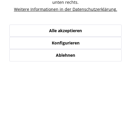
Ähnliche Artikel
unten rechts.
Weitere Informationen in der Datenschutzerklärung.
Kunden kauften auch
Alle akzeptieren
Kunden haben sich ebenfalls angesehen
Konfigurieren
Service Hotline
Ablehnen
Shop Service
Informationen
Newsletter
* Alle Preise inkl. gesetzl. Mehrwertsteuer zzgl.
Versand-, Logistik,-
Verpackungs,- bzw. Versicherungskosten
.
Alle auf diesen Seiten, Bildern und in Verträgen verwendeten
Markennamen, Warenzeichen, Produktbezeichnungen, deren