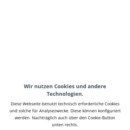
269,95 € *
inkl. MwSt.
zzgl. Versand-, Logistik- bzw. Versicherungskosten
im Außenlager, Lieferzeit 7-14 Werktage
In den
Warenkorb
Merken
Artikel-Nr.:
AT-021
Wir nutzen Cookies und andere
Teilen
Tweet
Pin it
Teilen
Technologien.
Beschreibung
Diese Webseite benutzt technisch erforderliche Cookies
passend für Sportster 883 Deluxe 1991-1992 (außer
und solche für Analysezwecke. Diese können konfiguriert
Schweiz), Sportster (US) 1200 1991-1992,...
mehr
werden. Nachträglich auch über den Cookie-Button
unten rechts.