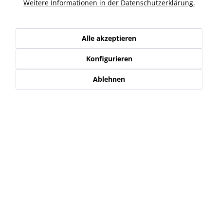
Ähnliche Artikel
Weitere Informationen in der Datenschutzerklärung.
Kunden haben sich ebenfalls angesehen
Alle akzeptieren
Konfigurieren
Service Hotline
Ablehnen
Shop Service
Informationen
Newsletter
* Alle Preise inkl. gesetzl. Mehrwertsteuer zzgl.
Versand-, Logistik,-
Verpackungs,- bzw. Versicherungskosten
.
Alle auf diesen Seiten, Bildern und in Verträgen verwendeten
Markennamen, Warenzeichen, Produktbezeichnungen, deren
Abkürzungen und Logos sind Eigentum der jeweiligen Unternehmen
und sind geschützt.