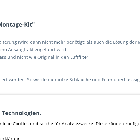
Montage-Kit"
alterung (wird dann nicht mehr benötigt) als auch die Lösung der 
 dem Ansaugtrakt zugeführt wird.
ss und nicht wie Original in den Luftfilter.
ntiert werden. So werden unnütze Schläuche und Filter überflüsssig
er Montage-Kit"
 Technologien.
ller SOC SPEED OF COLOR
rliche Cookies und solche für Analysezwecke. Diese können konfig
erklärung.