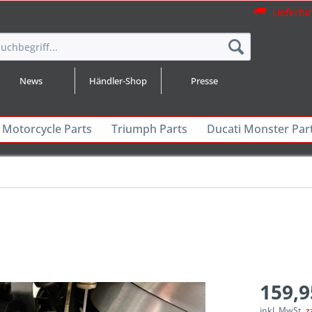
Lieferhi
News
Händler-Shop
Presse
 Motorcycle Parts
Triumph Parts
Ducati Monster Par
159,9
inkl. MwSt.
z