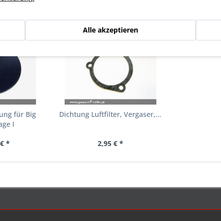
n haben sich ebenfalls angesehen
Alle akzeptieren
ung für Big
Dichtung Luftfilter, Vergaser,...
age I
€ *
2,95 € *