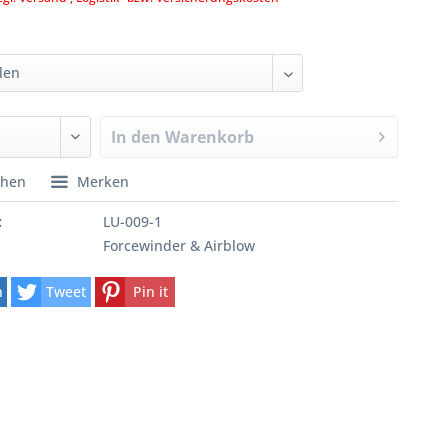
In den
Warenkorb
chen
Merken
:
LU-009-1
Forcewinder & Airblow
n
Tweet
Pin it