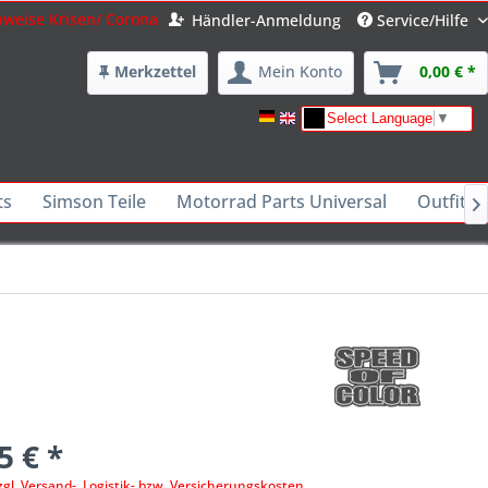
nweise Krisen/ Corona
Händler-Anmeldung
Service/Hilfe
Merkzettel
Mein Konto
0,00 € *
Select Language
▼
ts
Simson Teile
Motorrad Parts Universal
Outfits 

5 € *
zgl. Versand-, Logistik- bzw. Versicherungskosten