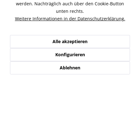
Zubehör
1
werden. Nachträglich auch über den Cookie-Button
unten rechts.
Ähnliche Artikel
Weitere Informationen in der Datenschutzerklärung.
Kunden kauften auch
Alle akzeptieren
Kunden haben sich ebenfalls angesehen
Konfigurieren
Ablehnen
Service Hotline
Shop Service
Informationen
Newsletter
* Alle Preise inkl. gesetzl. Mehrwertsteuer zzgl.
Versand-, Logistik,-
Verpackungs,- bzw. Versicherungskosten
.