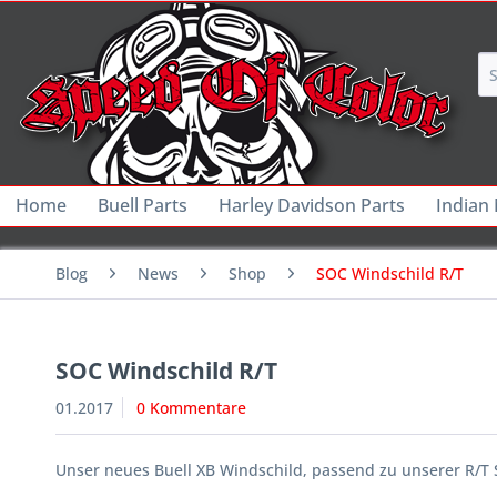
Home
Buell Parts
Harley Davidson Parts
Indian
Blog
News
Shop
SOC Windschild R/T
SOC Windschild R/T
01.2017
0 Kommentare
Unser neues Buell XB Windschild, passend zu unserer R/T 