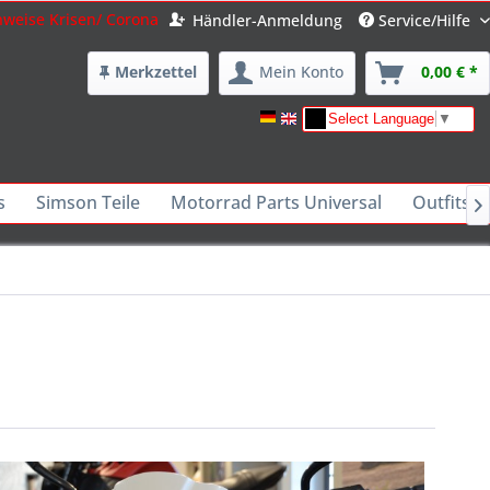
nweise Krisen/ Corona
Händler-Anmeldung
Service/Hilfe
Merkzettel
Mein Konto
0,00 € *
Select Language
▼
s
Simson Teile
Motorrad Parts Universal
Outfits -
