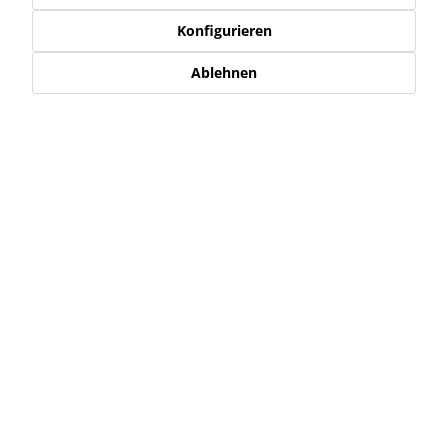
Konfigurieren
Ablehnen
Kommentar schreiben
Service Hotline
Shop Service