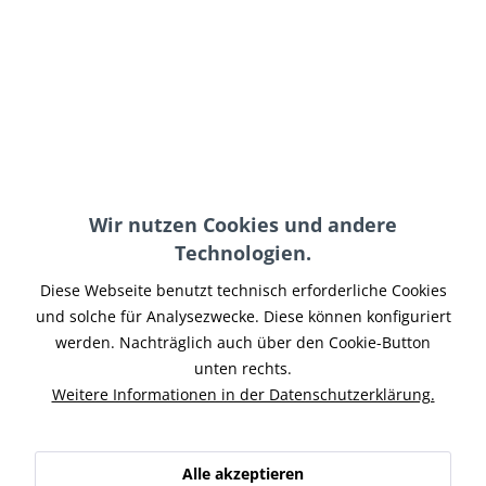
PRESSE USA
Von den Buells der ersten Generation geht eine ganz
besondere Faszination aus – sie sind keineswegs perfekt, aber
bieten mit hemdsärmeligem Charme Hochgenuss auf der
Straße.
Wir nutzen Cookies und andere
Technologien.
PDF-Ausgabe ansehen
Diese Webseite benutzt technisch erforderliche Cookies
und solche für Analysezwecke. Diese können konfiguriert
werden. Nachträglich auch über den Cookie-Button
unten rechts.
Weitere Informationen in der Datenschutzerklärung.
Alle akzeptieren