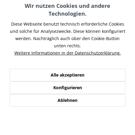
Merken
Wir nutzen Cookies und andere
Technologien.
Artikel-Nr.:
BR-030
Diese Webseite benutzt technisch erforderliche Cookies
Teilen
Tweet
Pin it
Teilen
und solche für Analysezwecke. Diese können konfiguriert
werden. Nachträglich auch über den Cookie-Button
Beschreibung
unten rechts.
Probrake Stahlflex Bremsleitung vorne passend für Buell
Weitere Informationen in der Datenschutzerklärung.
Modelle mit ABE Mehr...
mehr
Zubehör
1
Alle akzeptieren
Ähnliche Artikel
Konfigurieren
Ablehnen
Kunden kauften auch
Kunden haben sich ebenfalls angesehen