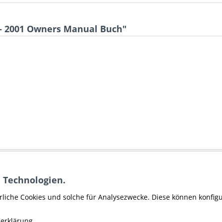
 - 2001 Owners Manual Buch"
 S3 - 2001 Owners Manual Buch"
 Technologien.
er Harley Davidson
rliche Cookies und solche für Analysezwecke. Diese können konfig
erklärung.