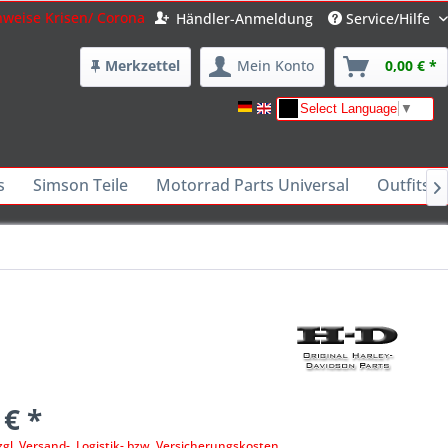
nweise Krisen/ Corona
Händler-Anmeldung
Service/Hilfe
Merkzettel
Mein Konto
0,00 € *
Select Language
▼
s
Simson Teile
Motorrad Parts Universal
Outfits -

 € *
zgl. Versand-, Logistik- bzw. Versicherungskosten