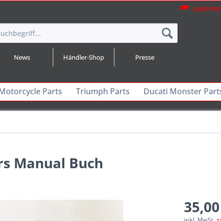
Lieferhi
News
Händler-Shop
Presse
 Motorcycle Parts
Triumph Parts
Ducati Monster Part
ers Manual Buch
35,00
inkl. MwSt.
z