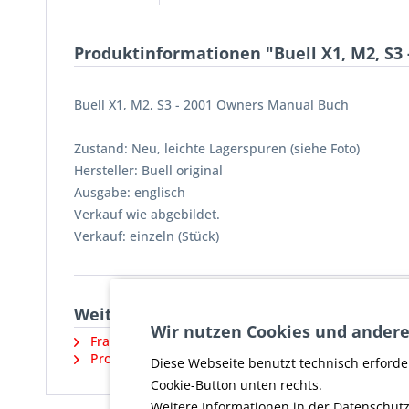
Produktinformationen "Buell X1, M2, S3
Buell X1, M2, S3 - 2001 Owners Manual Buch
Zustand: Neu, leichte Lagerspuren (siehe Foto)
Hersteller: Buell original
Ausgabe: englisch
Verkauf wie abgebildet.
Verkauf: einzeln (Stück)
Weiterführende Links zu "Buell X1, M2,
Wir nutzen Cookies und andere
Fragen zum Artikel?
Produktsicherheit und weitere Artikel vom Herstell
Diese Webseite benutzt technisch erforde
Cookie-Button unten rechts.
Weitere Informationen in der Datenschutz