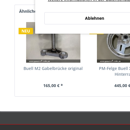
Ähnliche Artikel
Kunden haben sich ebenfalls an
Ablehnen
NEU
NEU
Buell M2 Gabelbrücke original
PM-Felge Buell 
Hinterr
165,00 € *
445,00 €