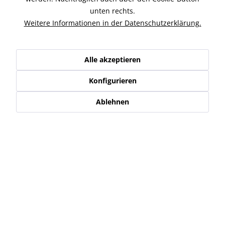
unten rechts.
Ähnliche Artikel
Weitere Informationen in der Datenschutzerklärung.
Kunden kauften auch
Alle akzeptieren
Kunden haben sich ebenfalls angesehen
Konfigurieren
Ablehnen
Service Hotline
Shop Service
Informationen
Newsletter
* Alle Preise inkl. gesetzl. Mehrwertsteuer zzgl.
Versand-, Logistik,-
Verpackungs,- bzw. Versicherungskosten
.