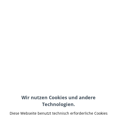
189,95 € *
inkl. MwSt.
zzgl. Versand-, Logistik- bzw. Versicherungskosten
Modell:
In den
Warenkorb
Merken
Artikel-Nr.:
XBBR-021
Hinweise:
Wir nutzen Cookies und andere
Technologien.
Teilen
Tweet
Pin it
Teilen
Diese Webseite benutzt technisch erforderliche Cookies