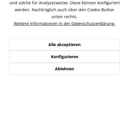
Beschreibung
und solche für Analysezwecke. Diese können konfiguriert
PROBRAKE Bremsscheibe für hinten, passend für alle Buell
werden. Nachträglich auch über den Cookie-Button
XB oder 1125 Modelle. Diese...
mehr
unten rechts.
Weitere Informationen in der Datenschutzerklärung.
Ähnliche Artikel
Kunden kauften auch
Alle akzeptieren
Konfigurieren
Kunden haben sich ebenfalls angesehen
Ablehnen
Service Hotline
Shop Service
Informationen
Newsletter