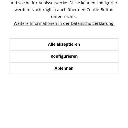
Beschreibung
und solche für Analysezwecke. Diese können konfiguriert
High-Performance Krümmer für Buell XB9/12 passend für
werden. Nachträglich auch über den Cookie-Button
Modell 2010 mit zwei Sensor-Anschlüssen....
mehr
unten rechts.
Weitere Informationen in der Datenschutzerklärung.
Ähnliche Artikel
Kunden kauften auch
Alle akzeptieren
Konfigurieren
Kunden haben sich ebenfalls angesehen
Ablehnen
Service Hotline
Shop Service
Informationen
Newsletter