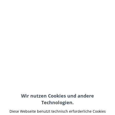
ab 695,95 € *
inkl. MwSt.
zzgl. Versand-, Logistik- bzw. Versicherungskosten
Version:
In den
Warenkorb
Merken
Artikel-Nr.:
XBAU-052
Hinweise:
Wir nutzen Cookies und andere
Technologien.
Teilen
Tweet
Pin it
Teilen
Diese Webseite benutzt technisch erforderliche Cookies