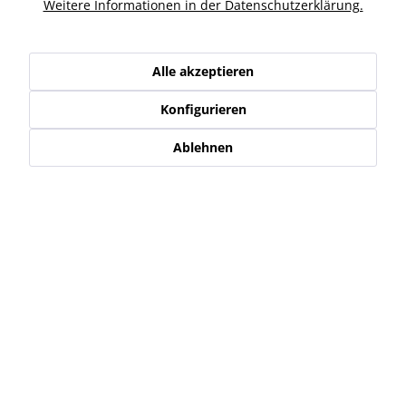
Ähnliche Artikel
Weitere Informationen in der Datenschutzerklärung.
Kunden haben sich ebenfalls angesehen
Alle akzeptieren
Konfigurieren
Service Hotline
Ablehnen
Shop Service
Informationen
Newsletter
* Alle Preise inkl. gesetzl. Mehrwertsteuer zzgl.
Versand-, Logistik,-
Verpackungs,- bzw. Versicherungskosten
.
Alle auf diesen Seiten, Bildern und in Verträgen verwendeten
Markennamen, Warenzeichen, Produktbezeichnungen, deren
Abkürzungen und Logos sind Eigentum der jeweiligen Unternehmen
und sind geschützt.