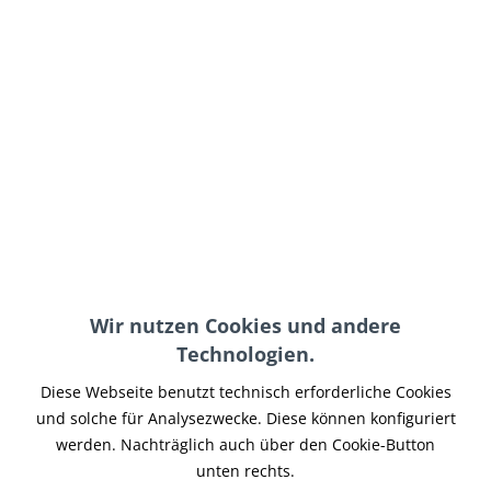
119,95 € *
inkl. MwSt.
zzgl. Versand-, Logistik- bzw. Versicherungskosten
im Außenlager, Lieferzeit 7-14 Werktage
In den
Warenkorb
Merken
Artikel-Nr.:
XBAT-023
Wir nutzen Cookies und andere
Teilen
Tweet
Pin it
Teilen
Technologien.
Beschreibung
Diese Webseite benutzt technisch erforderliche Cookies
Original Kupplungszug für alle Buell XB-R Firebolt Modelle.
und solche für Analysezwecke. Diese können konfiguriert
(Passt nicht an XB-S, SX, SCG, SS,...
mehr
werden. Nachträglich auch über den Cookie-Button
unten rechts.