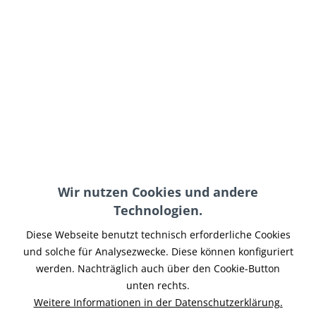
Penzl V2-SPEED Softail
Penzl Softail Slim
Slim Auspuff
Auspuff verstellbar E-
verstellbar...
geprüft
ab 2.599,00 € *
ab 1.999,00 € *
Wir nutzen Cookies und andere
Technologien.
Miller Softail Slim
Auspuff Euro4 2017
Diese Webseite benutzt technisch erforderliche Cookies
und solche für Analysezwecke. Diese können konfiguriert
werden. Nachträglich auch über den Cookie-Button
unten rechts.
ab 1.284,00 € *
Weitere Informationen in der Datenschutzerklärung.