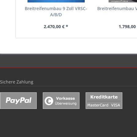
Breitreifenumbau 9 Zoll VRSC-
Breitreifenumbau 
A/B/D
2.470,00 € *
1.798,00 
Sichere Zahlung