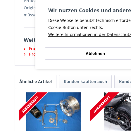
Prüforganisationen in die Fahrzeugpapiere eingetrag
Originaloptik bei 240er Hinterradbereifung. Sowohl de
Wir nutzen Cookies und andere
müssen separat bestellt werden.
Diese Webseite benutzt technisch erforde
Cookie-Button unten rechts.
Weitere Informationen in der Datenschutz
Weiterführende Links zu "Felgenverbrei
Fragen zum Artikel?
Ablehnen
Produktsicherheit und weitere Artikel vom Herstell
Ähnliche Artikel
Kunden kauften auch
Kunde