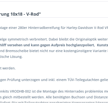
ung 10x18 - V-Rod"
ontage einer 280er Hinterradbereifung für Harley-Davidson V-Rod V
elge symmetrisch verbreitert. Dabei bleibt die Originaloptik weiter
hliff versehen und kann gegen Aufpreis hochglanzpoliert, Kunst
und Bremsscheibe bietet nicht nur eine kostengünstigere Variant
tische Lösung.
dt werden.
gen Prüfung unterzogen und inkl. einem TÜV-Teilegutachten gelief
nkits VRODHB-002 ist die Montage des Hinterrades problemlos mö
 gleich mitbestellt werden. Alle benötigten Buchsen und Distanze
eliefert. Die mit Teilegutachten genehmigten Komponenten könne