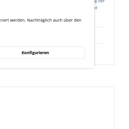
rten inneren Fenders VRODHB-003 die Herstellung der
 im Lieferumfang der Hinterradfelge enthalten und
uriert werden. Nachträglich auch über den
Konfigurieren