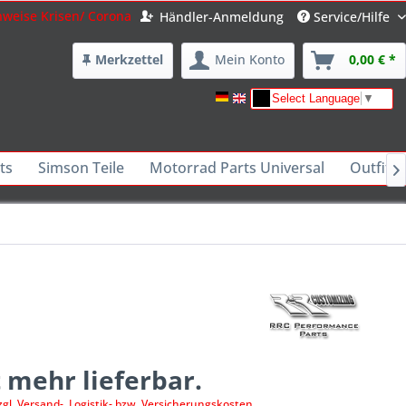
nweise Krisen/ Corona
Händler-Anmeldung
Service/Hilfe
Merkzettel
Mein Konto
0,00 € *
Select Language
▼
ts
Simson Teile
Motorrad Parts Universal
Outfits 

 mehr lieferbar.
zgl. Versand-, Logistik- bzw. Versicherungskosten