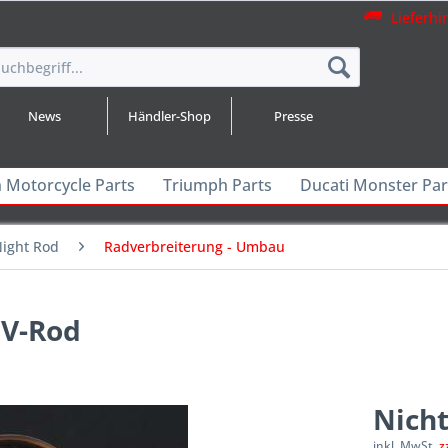
Lieferhi
News
Händler-Shop
Presse
n Motorcycle Parts
Triumph Parts
Ducati Monster Par
Night Rod
Radverbreiterung - Umbau
 V-Rod
Nicht
inkl. MwSt.
z