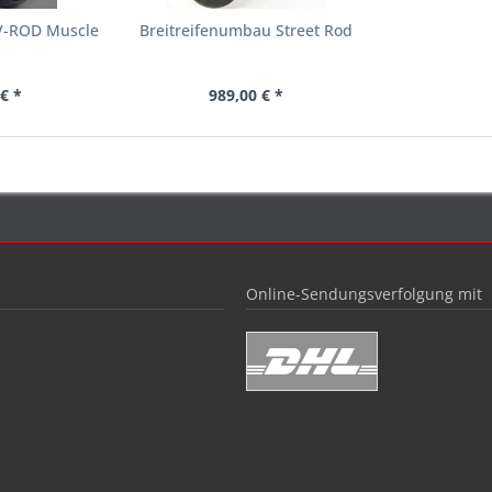
V-ROD Muscle
Breitreifenumbau Street Rod
€ *
989,00 € *
Online-Sendungsverfolgung mit