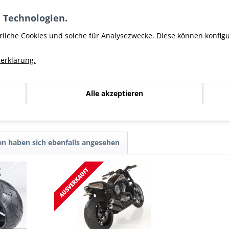
en werden. Des weiteren ermöglicht die Verwendung des modifizie
r Schwingenkit als auch der modifizierte innere Fender sind nicht
 Technologien.
rliche Cookies und solche für Analysezwecke. Diese können konfig
erklärung.
terung 10x18 - V-Rod"
Alle akzeptieren
er RRC
n haben sich ebenfalls angesehen