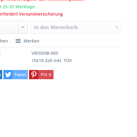
it 25-35 Werktage
erfordert Versandversicherung
In den
Warenkorb
chen
Merken
:
VRODHB-009
10x18 Zoll inkl. TÜV
n
Tweet
Pin it