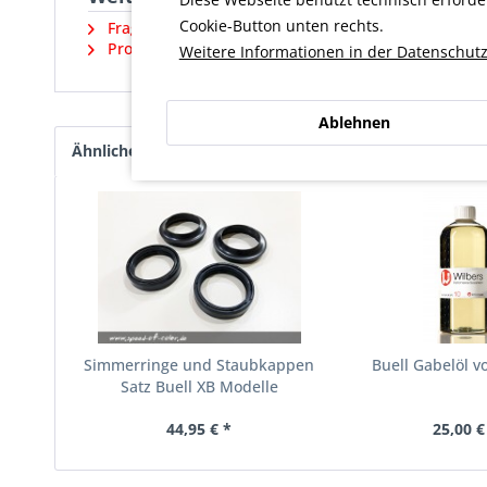
Cookie-Button unten rechts.
Fragen zum Artikel?
Produktsicherheit und weitere Artikel vom Herstell
Weitere Informationen in der Datenschutz
Ablehnen
Ähnliche Artikel
Kunden kauften auch
Kunde
Simmerringe und Staubkappen
Buell Gabelöl v
Satz Buell XB Modelle
44,95 € *
25,00 €