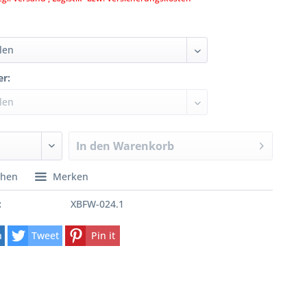
er:
In den
Warenkorb
chen
Merken
:
XBFW-024.1
n
Tweet
Pin it