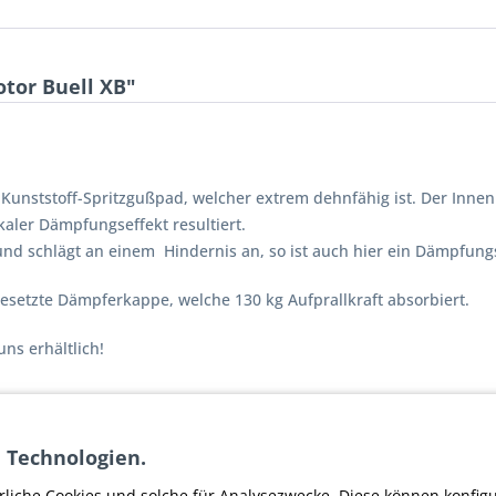
tor Buell XB"
n Kunststoff-Spritzgußpad, welcher extrem dehnfähig ist. Der Inn
aler Dämpfungseffekt resultiert.
und schlägt an einem Hindernis an, so ist auch hier ein Dämpfungs
gesetzte Dämpferkappe, welche 130 kg Aufprallkraft absorbiert.
uns erhältlich!
 Technologien.
Motor Buell XB"
rliche Cookies und solche für Analysezwecke. Diese können konfig