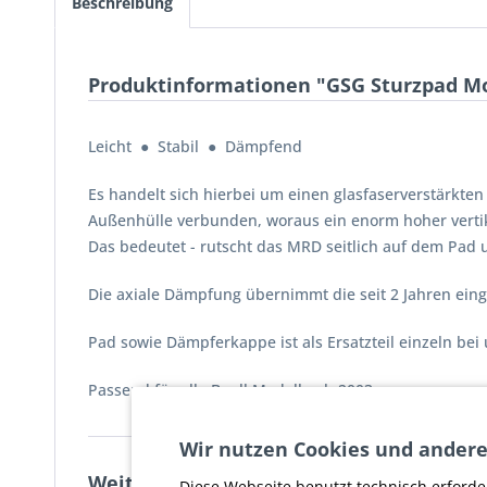
Beschreibung
Produktinformationen "GSG Sturzpad Mo
Leicht ● Stabil ● Dämpfend
Es handelt sich hierbei um einen glasfaserverstärkte
Außenhülle verbunden, woraus ein enorm hoher vertik
Das bedeutet - rutscht das MRD seitlich auf dem Pad 
Die axiale Dämpfung übernimmt die seit 2 Jahren ein
Pad sowie Dämpferkappe ist als Ersatzteil einzeln bei 
Passend für alle Buell Modelle ab 2003.
Wir nutzen Cookies und andere
Weiterführende Links zu "GSG Sturzpad 
Diese Webseite benutzt technisch erforde