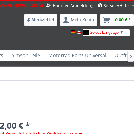
nweise Krisen/ Corona
Händler-Anmeldung
Service/Hilfe
Merkzettel
Mein Konto
0,00 € *
Select Language
▼
ts
Simson Teile
Motorrad Parts Universal
Outfits 

2,00 € *
zgl. Versand-, Logistik- bzw. Versicherungskosten