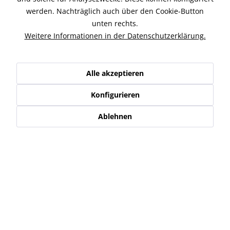
Lenker-Endcaps sind mehr als nur einfache Details, mit
werden. Nachträglich auch über den Cookie-Button
ihrer Form- und Farbvielfalt sind sie...
mehr
unten rechts.
Weitere Informationen in der Datenschutzerklärung.
Ähnliche Artikel
Kunden kauften auch
Alle akzeptieren
Kunden haben sich ebenfalls angesehen
Konfigurieren
Ablehnen
Service Hotline
Shop Service
Informationen
Newsletter
* Alle Preise inkl. gesetzl. Mehrwertsteuer zzgl.
Versand-, Logistik,-