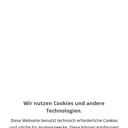
59,00 € *
inkl. MwSt.
zzgl. Versand-, Logistik- bzw. Versicherungskosten
Farbe:
In den
Warenkorb
Merken
Artikel-Nr.:
MA534A
Wir nutzen Cookies und andere
Teilen
Tweet
Pin it
Teilen
Technologien.
Diese Webseite benutzt technisch erforderliche Cookies
Beschreibung
und solche für Analysezwecke. Diese können konfiguriert