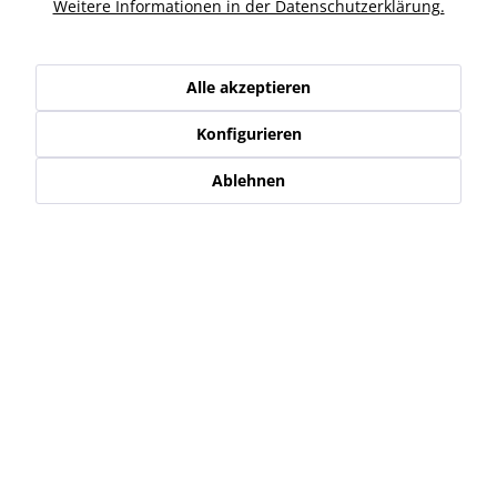
Ähnliche Artikel
Weitere Informationen in der Datenschutzerklärung.
Kunden haben sich ebenfalls angesehen
Alle akzeptieren
Konfigurieren
Service Hotline
Ablehnen
Shop Service
Informationen
Newsletter
* Alle Preise inkl. gesetzl. Mehrwertsteuer zzgl.
Versand-, Logistik,-
Verpackungs,- bzw. Versicherungskosten
.
Alle auf diesen Seiten, Bildern und in Verträgen verwendeten
Markennamen, Warenzeichen, Produktbezeichnungen, deren
Abkürzungen und Logos sind Eigentum der jeweiligen Unternehmen
und sind geschützt.