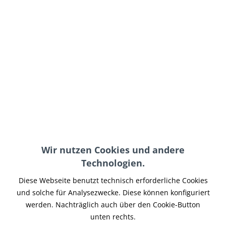
108,00 € *
inkl. MwSt.
zzgl. Versand-, Logistik- bzw. Versicherungskosten
im Außenlager, Lieferzeit 7-14 Werktage
In den
Warenkorb
Merken
Artikel-Nr.:
INFW-010
Wir nutzen Cookies und andere
Teilen
Tweet
Pin it
Teilen
Technologien.
Beschreibung
Diese Webseite benutzt technisch erforderliche Cookies
Aufbocken des Bikes im MotoGP Style. Diese Stand Hooks
und solche für Analysezwecke. Diese können konfiguriert
nutzen das vorhandene Gewinde der...
mehr
werden. Nachträglich auch über den Cookie-Button
unten rechts.