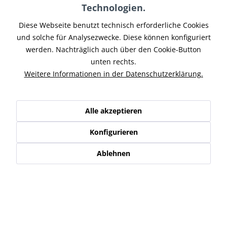
Technologien.
Teilen
Tweet
Pin it
Teilen
Diese Webseite benutzt technisch erforderliche Cookies
und solche für Analysezwecke. Diese können konfiguriert
Beschreibung
werden. Nachträglich auch über den Cookie-Button
Motorrad Fußrasten einzel für Rastenanlage Artikel # INFW-
unten rechts.
002 Rasten passend für unsere...
mehr
Weitere Informationen in der Datenschutzerklärung.
Zubehör
1
Alle akzeptieren
Ähnliche Artikel
Konfigurieren
Kunden kauften auch
Ablehnen
Kunden haben sich ebenfalls angesehen
Service Hotline