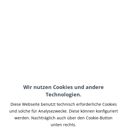
39,90 € *
inkl. MwSt.
zzgl. Versand-, Logistik- bzw. Versicherungskosten
auf Lager, sofort lieferbar, Lieferzeit 3-5 Werktage
In den
Warenkorb
Merken
Artikel-Nr.:
KKU6C015-521-OS
Wir nutzen Cookies und andere
Teilen
Tweet
Pin it
Teilen
Technologien.
Diese Webseite benutzt technisch erforderliche Cookies
Beschreibung
und solche für Analysezwecke. Diese können konfiguriert
King Kerosin Trucker Cap - Wish you Were Beer - Ein
werden. Nachträglich auch über den Cookie-Button
augenzwinkernder Spruch trifft auf...
mehr
unten rechts.