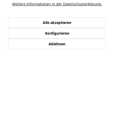
Weitere Informationen in der Datenschutzerklärung.
Ähnliche Artikel
Kunden haben sich ebenfalls angesehen
Alle akzeptieren
Konfigurieren
Service Hotline
Ablehnen
Shop Service
Informationen
Newsletter
* Alle Preise inkl. gesetzl. Mehrwertsteuer zzgl.
Versand-, Logistik,-
Verpackungs,- bzw. Versicherungskosten
.
Alle auf diesen Seiten, Bildern und in Verträgen verwendeten
Markennamen, Warenzeichen, Produktbezeichnungen, deren
Abkürzungen und Logos sind Eigentum der jeweiligen Unternehmen