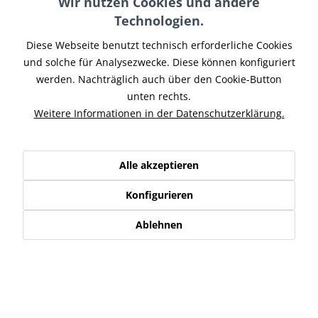
Wir nutzen Cookies und andere
Technologien.
Merken
Diese Webseite benutzt technisch erforderliche Cookies
Artikel-Nr.:
SIMTR-004
und solche für Analysezwecke. Diese können konfiguriert
Teilen
werden. Nachträglich auch über den Cookie-Button
Tweet
Pin it
Teilen
unten rechts.
Beschreibung
Weitere Informationen in der Datenschutzerklärung.
KR51 Schwalbe Holz-Trittbretter + Armaturenabdeckung
aus Siebdruckplatten inkl....
mehr
Alle akzeptieren
Ähnliche Artikel
Konfigurieren
Kunden kauften auch
Ablehnen
Kunden haben sich ebenfalls angesehen
Service Hotline