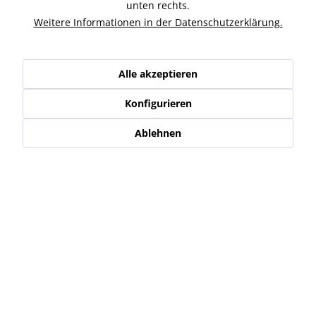
Ähnliche Artikel
unten rechts.
Weitere Informationen in der Datenschutzerklärung.
Kunden kauften auch
Alle akzeptieren
Kunden haben sich ebenfalls angesehen
Konfigurieren
Service Hotline
Ablehnen
Shop Service
Informationen
Newsletter
* Alle Preise inkl. gesetzl. Mehrwertsteuer zzgl.
Versand-, Logistik,-
Verpackungs,- bzw. Versicherungskosten
.
Alle auf diesen Seiten, Bildern und in Verträgen verwendeten
Markennamen, Warenzeichen, Produktbezeichnungen, deren