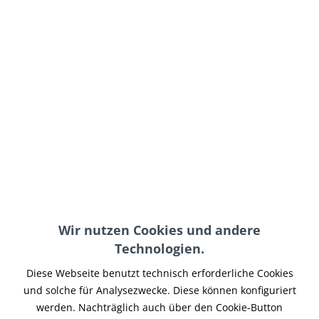
125,95 € *
inkl. MwSt.
zzgl. Versand-, Logistik- bzw. Versicherungskosten
Lieferzeit 15-25 Werktage
In den
Warenkorb
Merken
Artikel-Nr.:
XBCAR-035
Teilen
Tweet
Pin it
Teilen
Wir nutzen Cookies und andere
Technologien.
Beschreibung
Lufteinlass (links) aus Carbon für Buell XB9R/ XB9S/ XB12R/
Diese Webseite benutzt technisch erforderliche Cookies
XB12S Das Produkt ersetzt das...
mehr
und solche für Analysezwecke. Diese können konfiguriert
werden. Nachträglich auch über den Cookie-Button