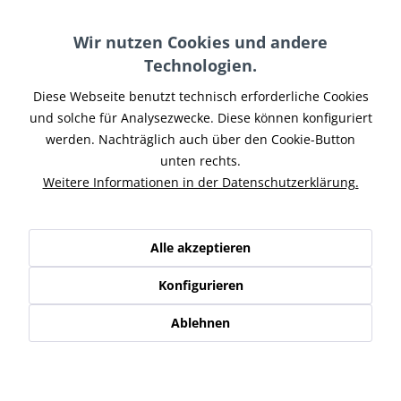
Farbe Endkappe:
Wir nutzen Cookies und andere
Technologien.
Diese Webseite benutzt technisch erforderliche Cookies
In den
Warenkorb
und solche für Analysezwecke. Diese können konfiguriert
werden. Nachträglich auch über den Cookie-Button
Merken
unten rechts.
Weitere Informationen in der Datenschutzerklärung.
Artikel-Nr.:
HDSOF17-036
Teilen
Tweet
Pin it
Teilen
Alle akzeptieren
Beschreibung
Konfigurieren
Miller Auspuffanlage für Harley Davidson Softail Deluxe
Auspuff Euro4 2017 Toller...
mehr
Ablehnen
Ähnliche Artikel