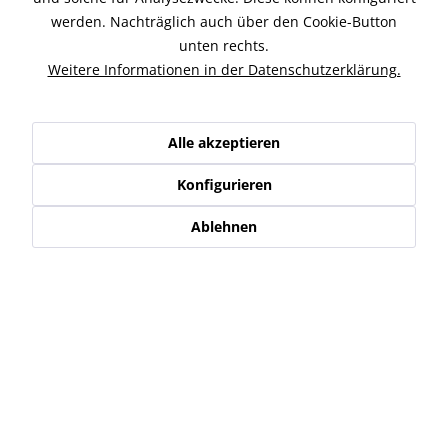
motogadget Blinker, Rücklicht und Bremslicht mo.blaze
werden. Nachträglich auch über den Cookie-Button
tens3 , E-geprüft Der mo.blaze tens3...
mehr
unten rechts.
Weitere Informationen in der Datenschutzerklärung.
Ähnliche Artikel
Kunden kauften auch
Alle akzeptieren
Kunden haben sich ebenfalls angesehen
Konfigurieren
Ablehnen
Service Hotline
Shop Service
Informationen
Newsletter
* Alle Preise inkl. gesetzl. Mehrwertsteuer zzgl.
Versand-, Logistik,-