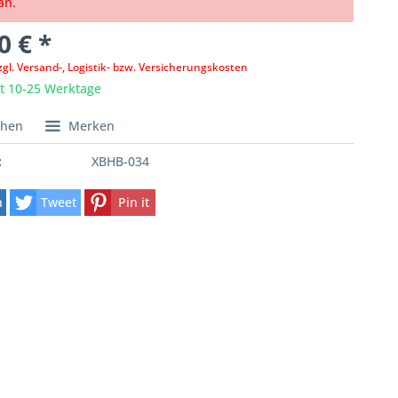
an.
0 € *
zgl. Versand-, Logistik- bzw. Versicherungskosten
it 10-25 Werktage
chen
Merken
:
XBHB-034
n
Tweet
Pin it