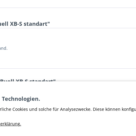
ell XB-S standart"
and.
Buell XB-S standart"
er Harley Davidson
 Technologien.
rliche Cookies und solche für Analysezwecke. Diese können konfig
erklärung.
n haben sich ebenfalls angesehen