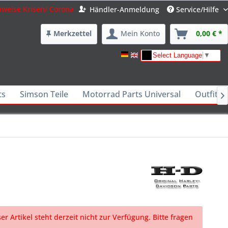
nweise Krisen/ Corona
Händler-Anmeldung
Service/Hilfe
Merkzettel
Mein Konto
0,00 € *
Select Language
▼
ts
Simson Teile
Motorrad Parts Universal
Outfits 

er Artikel steht derzeit nicht zur Verfügung. Bitte fragen