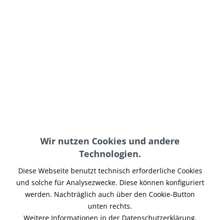
243,00 € *
inkl. MwSt.
zzgl. Versand-, Logistik- bzw. Versicherungskosten
im Außenlager, Lieferzeit 7-14 Werktage
In den
Warenkorb
Merken
Artikel-Nr.:
PT511B
Teilen
Tweet
Pin it
Teilen
Wir nutzen Cookies und andere
Technologien.
Beschreibung
Diese Webseite benutzt technisch erforderliche Cookies
Starke Form und trotzdem leicht... entspricht der StVZO für
und solche für Analysezwecke. Diese können konfiguriert
den öffentlichen Verkehr...
mehr
werden. Nachträglich auch über den Cookie-Button
unten rechts.
Ähnliche Artikel
Weitere Informationen in der Datenschutzerklärung.