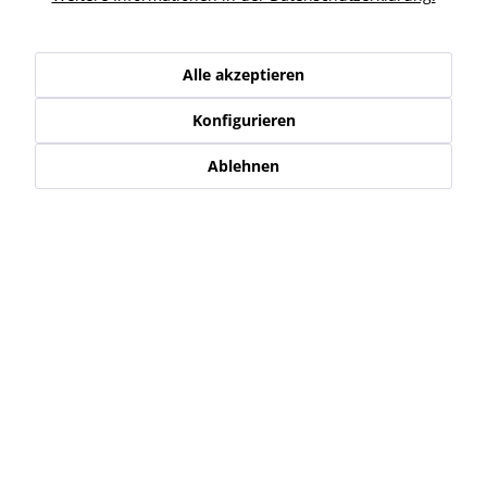
Kunden haben sich ebenfalls angesehen
Alle akzeptieren
Service Hotline
Konfigurieren
Shop Service
Ablehnen
Informationen
Newsletter
* Alle Preise inkl. gesetzl. Mehrwertsteuer zzgl.
Versand-, Logistik,-
Verpackungs,- bzw. Versicherungskosten
.
Alle auf diesen Seiten, Bildern und in Verträgen verwendeten
Markennamen, Warenzeichen, Produktbezeichnungen, deren
Abkürzungen und Logos sind Eigentum der jeweiligen Unternehmen
und sind geschützt.
Diese werden von uns nur als Beschreibung bzw. Darstellung von den