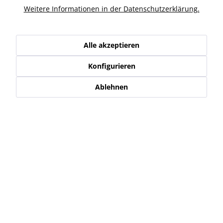
Weitere Informationen in der Datenschutzerklärung.
Ähnliche Artikel
Kunden haben sich ebenfalls angesehen
Alle akzeptieren
Konfigurieren
Service Hotline
Ablehnen
Shop Service
Informationen
Newsletter
* Alle Preise inkl. gesetzl. Mehrwertsteuer zzgl.
Versand-, Logistik,-
Verpackungs,- bzw. Versicherungskosten
.
Alle auf diesen Seiten, Bildern und in Verträgen verwendeten
Markennamen, Warenzeichen, Produktbezeichnungen, deren
Abkürzungen und Logos sind Eigentum der jeweiligen Unternehmen