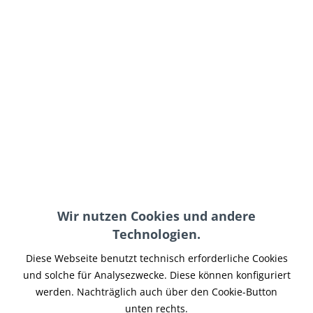
79,95 € *
inkl. MwSt.
zzgl. Versand-, Logistik- bzw. Versicherungskosten
auf Lager, sofort lieferbar, Lieferzeit 3-5 Werktage
In den
Warenkorb
Merken
Artikel-Nr.:
BPWS-006
Hinweise:
für 7 Zoll Scheinwerfer
Wir nutzen Cookies und andere
Teilen
Tweet
Pin it
Teilen
Technologien.
Diese Webseite benutzt technisch erforderliche Cookies
Beschreibung
und solche für Analysezwecke. Diese können konfiguriert
Bei diesem Artikel handelt es sich um ein Frontschild für 7
werden. Nachträglich auch über den Cookie-Button
Zoll (19,3 cm) Scheinwerfer, das...
mehr
unten rechts.