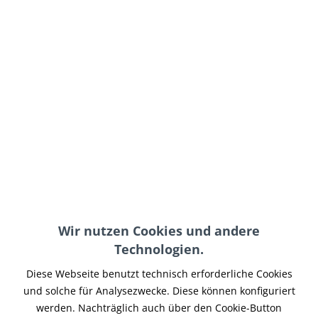
59,95 € *
inkl. MwSt.
zzgl. Versand-, Logistik- bzw. Versicherungskosten
Farbe:
In den
Warenkorb
Merken
Wir nutzen Cookies und andere
Artikel-Nr.:
ZBE-002
Technologien.
Teilen
Tweet
Pin it
Teilen
Diese Webseite benutzt technisch erforderliche Cookies
Beschreibung
und solche für Analysezwecke. Diese können konfiguriert
werden. Nachträglich auch über den Cookie-Button
Kleiner 4-1/2 Scheinwerfer OLD-STYLE Lieferbar in chrom