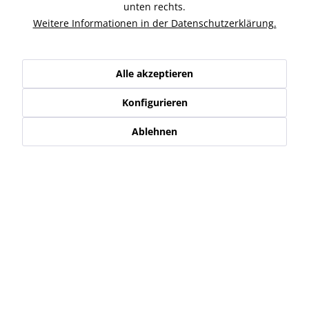
oder schwarz mit Bilux-Birne 12V 35/35W,...
mehr
unten rechts.
Weitere Informationen in der Datenschutzerklärung.
Ähnliche Artikel
Alle akzeptieren
Kunden haben sich ebenfalls angesehen
Konfigurieren
Service Hotline
Ablehnen
Shop Service
Informationen
Newsletter
* Alle Preise inkl. gesetzl. Mehrwertsteuer zzgl.
Versand-, Logistik,-
Verpackungs,- bzw. Versicherungskosten
.
Alle auf diesen Seiten, Bildern und in Verträgen verwendeten