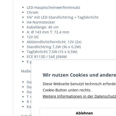
LED-Hauptscheinwerfereinsatz
Chrom
5¾" mit LED-Standlichtring + Tagfahrlicht
H4-Normstecker
Kabellänge: 40 cm
A: Ø 143 mm T: 72,4 mm
12V DC
Abblendlicht/Fernlicht: 12V (2x)
Standlichtring 7,2W (36 x 0,2W)
Tagfahrlicht 7,5W (15 x 0,5W)
ECE R113D / SAE J584M
E-geprüft
Maße:
Wir nutzen Cookies und andere
Durchmesser A = 143mm
Diese Webseite benutzt technisch erforde
Durchmesser GA = 133mm
Cookie-Button unten rechts.
Durchmesser I = 131mm
Weitere Informationen in der Datenschutz
T = 75 mm
R = 12 mm
Kabellänge: ca. 400mm
Ablehnen