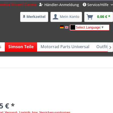
nweise Krisen/ Corona
Händler-Anmeldung
Service/Hilfe
Merkzettel
Mein Konto
0,00 € *
Select Language
▼
s
Simson Teile
Motorrad Parts Universal
Outfits 

5 € *
zgl. Versand-, Logistik- bzw. Versicherungskosten