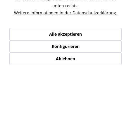
unten rechts.
Ähnliche Artikel
Weitere Informationen in der Datenschutzerklärung.
Kunden kauften auch
Alle akzeptieren
Kunden haben sich ebenfalls angesehen
Konfigurieren
Ablehnen
Service Hotline
Shop Service
Informationen
Newsletter
* Alle Preise inkl. gesetzl. Mehrwertsteuer zzgl.
Versand-, Logistik,-
Verpackungs,- bzw. Versicherungskosten
.
Alle auf diesen Seiten, Bildern und in Verträgen verwendeten